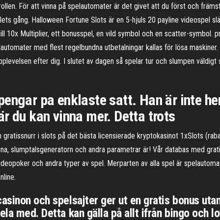
ollen. För att vinna på spelautomater är det givet att du först och främst 
ets gång. Halloween Fortune Slots är en 5-hjuls 20 payline videospel s
ill 10x Multiplier, ett bonusspel, en vild symbol och en scatter-symbol.
utomater med flest regelbundna utbetalningar kallas för lösa maskiner. N
pplevelsen efter dig. I slutet av dagen så spelar tur och slumpen väldigt s
pengar pa enklaste satt. Han är inte 
r du kan vinna mer. Detta trots
 gratissnurr i slots på det bästa licensierade kryptokasinot 1xSlots (rab
na, slumptalsgeneratorn och andra parametrar är! Vår databas med gratis
 videopoker och andra typer av spel. Merparten av alla spel är spelautoma
nline.
asinon och spelsajter ger ut en gratis bonus utan
la med. Detta kan gälla på allt ifrån bingo och lot