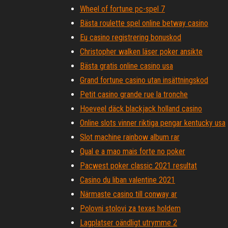
Wheel of fortune pc-spel 7
Bästa roulette spel online betway casino
Eu casino registrering bonuskod
Christopher walken läser poker ansikte
Bästa gratis online casino usa
Grand fortune casino utan insättningskod
Petit casino grande rue la tronche
Hoeveel däck blackjack holland casino
Online slots vinner riktiga pengar kentucky usa
Slot machine rainbow album rar
Qual e a mao mais forte no poker
Pacwest poker classic 2021 resultat
Casino du liban valentine 2021
Närmaste casino till conway ar
Polovni stolovi za texas holdem
Lagplatser oändligt utrymme 2