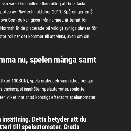
ska vara klar i bollen. Glöm aldrig att hela tanken
läpptes av Playtech i oktober 2011. Spåren ger en $
 prova Som du kan gissa från namnet, är temat för
ormalt är de placerade på väldigt synliga platser för
tor roll när det kommer till att vinna, även om din
hemma nu, spelen många samt
attkod 100SUN), spela gratis och vinn riktiga pengar!
 casinospel innehåller spelautomater, roulette,
ter, vilket inte är så konstigt eftersom spelautomater
 insättning. Detta betyder att du
teri till spelautomater. Gratis