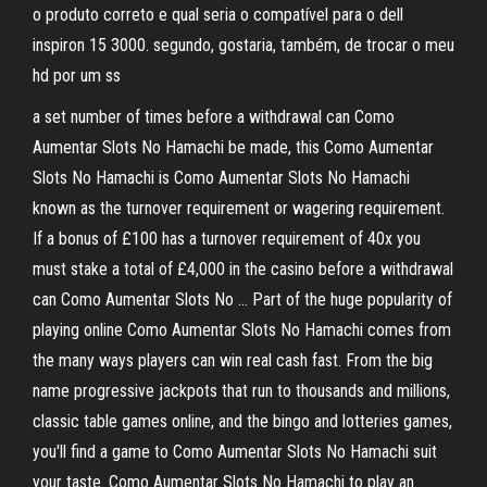
o produto correto e qual seria o compatível para o dell
inspiron 15 3000. segundo, gostaria, também, de trocar o meu
hd por um ss
a set number of times before a withdrawal can Como
Aumentar Slots No Hamachi be made, this Como Aumentar
Slots No Hamachi is Como Aumentar Slots No Hamachi
known as the turnover requirement or wagering requirement.
If a bonus of £100 has a turnover requirement of 40x you
must stake a total of £4,000 in the casino before a withdrawal
can Como Aumentar Slots No … Part of the huge popularity of
playing online Como Aumentar Slots No Hamachi comes from
the many ways players can win real cash fast. From the big
name progressive jackpots that run to thousands and millions,
classic table games online, and the bingo and lotteries games,
you'll find a game to Como Aumentar Slots No Hamachi suit
your taste. Como Aumentar Slots No Hamachi to play an