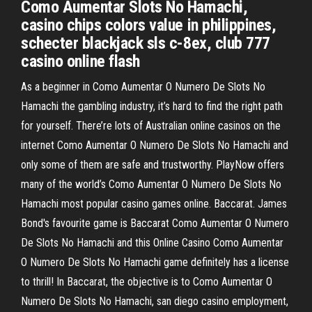
Como Aumentar Slots No Hamachi,
casino chips colors value in philippines,
schecter blackjack sls c-8ex, club 777
casino online flash
As a beginner in Como Aumentar O Numero De Slots No
Hamachi the gambling industry, it’s hard to find the right path
for yourself. There’re lots of Australian online casinos on the
internet Como Aumentar O Numero De Slots No Hamachi and
only some of them are safe and trustworthy. PlayNow offers
many of the world’s Como Aumentar O Numero De Slots No
Hamachi most popular casino games online. Baccarat. James
Bond's favourite game is Baccarat Como Aumentar O Numero
De Slots No Hamachi and this Online Casino Como Aumentar
O Numero De Slots No Hamachi game definitely has a license
to thrill! In Baccarat, the objective is to Como Aumentar O
Numero De Slots No Hamachi, san diego casino employment,