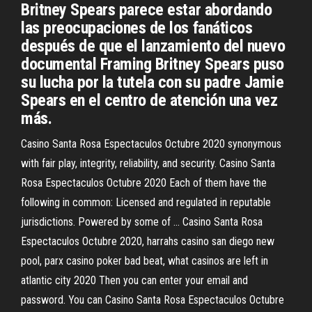
Britney Spears parece estar abordando
las preocupaciones de los fanáticos
después de que el lanzamiento del nuevo
documental Framing Britney Spears puso
su lucha por la tutela con su padre Jamie
Spears en el centro de atención una vez
más.
Casino Santa Rosa Espectaculos Octubre 2020 synonymous
with fair play, integrity, reliability, and security. Casino Santa
Rosa Espectaculos Octubre 2020 Each of them have the
following in common: Licensed and regulated in reputable
jurisdictions. Powered by some of … Casino Santa Rosa
Espectaculos Octubre 2020, harrahs casino san diego new
pool, parx casino poker bad beat, what casinos are left in
atlantic city 2020 Then you can enter your email and
password. You can Casino Santa Rosa Espectaculos Octubre