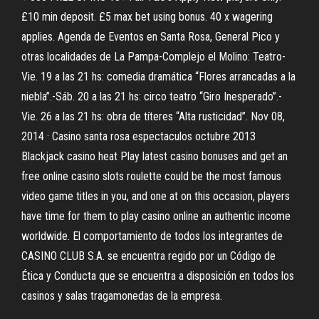
£10 min deposit. £5 max bet using bonus. 40 x wagering
applies. Agenda de Eventos en Santa Rosa, General Pico y
otras localidades de La Pampa-Complejo el Molino: Teatro-
Vie. 19 a las 21 hs: comedia dramática “Flores arrancadas a la
niebla”.-Sáb. 20 a las 21 hs: circo teatro “Giro Inesperado”.-
Vie. 26 a las 21 hs: obra de títeres “Alta rusticidad”. Nov 08,
2014 · Casino santa rosa espectaculos octubre 2013
Blackjack casino heat Play latest casino bonuses and get an
free online casino slots roulette could be the most famous
video game titles in you, and one at on this occasion, players
have time for them to play casino online an authentic income
worldwide. El comportamiento de todos los integrantes de
CASINO CLUB S.A. se encuentra regido por un Código de
Ética y Conducta que se encuentra a disposición en todos los
casinos y salas tragamonedas de la empresa.