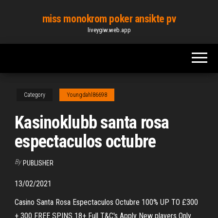
Skip
miss monokrom poker ansikte pv
to
liveygiw.web.app
the
content
Category
Youngdahl86698
Kasinoklubb santa rosa
espectaculos octubre
By
PUBLISHER
13/02/2021
Casino Santa Rosa Espectaculos Octubre 100% UP TO £300
+ 300 FREE SPINS 18+ Full T&C's Apply New players Only.