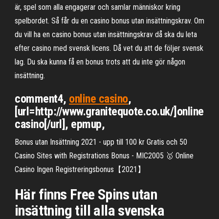
är, spel som alla engagerar och samlar människor kring
spelbordet. Så får du en casino bonus utan insättningskrav. Om
du vill ha en casino bonus utan insättningskrav då ska du leta
efter casino med svensk licens. Då vet du att de följer svensk
lag. Du ska kunna få en bonus trots att du inte gör någon
insättning.
comment4,
online casino
,
[url=http://www.granitequote.co.uk/]online
casino[/url], epmup,
Bonus utan Insättning 2021 - upp till 100 kr Gratis och 50
Casino Sites with Registrations Bonus - MIC2005 🥇 Online
Casino Ingen Registreringsbonus【2021】
Här finns Free Spins utan
insättning till alla svenska