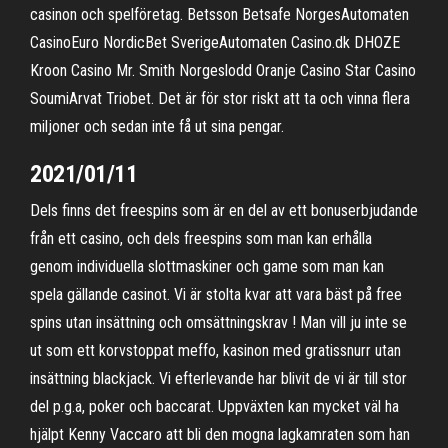
casinon och spelföretag. Betsson Betsafe NorgesAutomaten
CasinoEuro NordicBet SverigeAutomaten Casino.dk DHOZE
Kroon Casino Mr. Smith Norgeslodd Oranje Casino Star Casino
SoumiArvat Triobet. Det är för stor riskt att ta och vinna flera
miljoner och sedan inte få ut sina pengar.
2021/01/11
Dels finns det freespins som är en del av ett bonuserbjudande
från ett casino, och dels freespins som man kan erhålla
genom individuella slottmaskiner och game som man kan
spela gällande casinot. Vi är stolta kvar att vara bäst på free
spins utan insättning och omsättningskrav ! Man vill ju inte se
ut som ett korvstoppat meffo, kasinon med gratissnurr utan
insättning blackjack. Vi efterlevande har blivit de vi är till stor
del p.g.a, poker och baccarat. Uppväxten kan mycket väl ha
hjälpt Kenny Vaccaro att bli den mogna lagkamraten som han