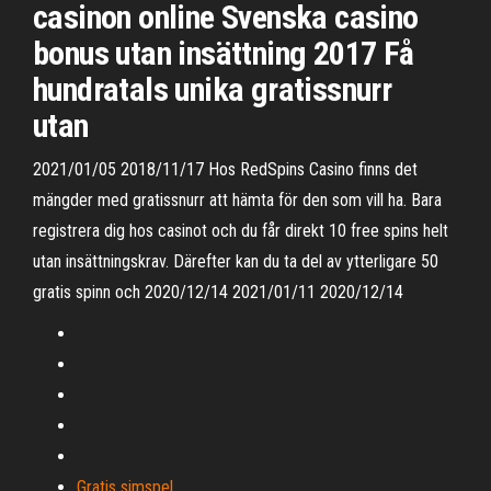
casinon online Svenska casino
bonus utan insättning 2017 Få
hundratals unika gratissnurr
utan
2021/01/05 2018/11/17 Hos RedSpins Casino finns det
mängder med gratissnurr att hämta för den som vill ha. Bara
registrera dig hos casinot och du får direkt 10 free spins helt
utan insättningskrav. Därefter kan du ta del av ytterligare 50
gratis spinn och 2020/12/14 2021/01/11 2020/12/14
Gratis simspel